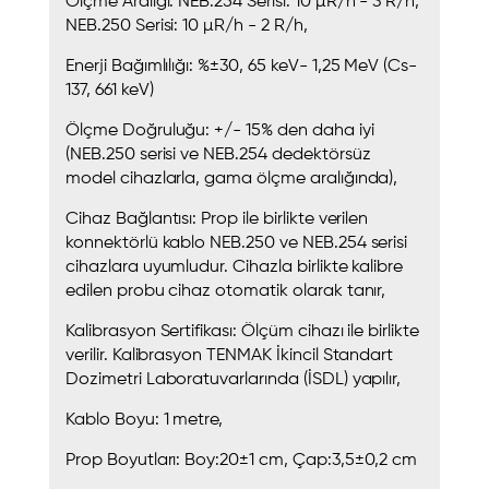
Ölçme Aralığı: NEB.254 Serisi: 10 µR/h - 3 R/h,
NEB.250 Serisi: 10 µR/h - 2 R/h,
Enerji Bağımlılığı: %±30, 65 keV- 1,25 MeV (Cs-
137, 661 keV)
Ölçme Doğruluğu: +/- 15% den daha iyi
(NEB.250 serisi ve NEB.254 dedektörsüz
model cihazlarla, gama ölçme aralığında),
Cihaz Bağlantısı: Prop ile birlikte verilen
konnektörlü kablo NEB.250 ve NEB.254 serisi
cihazlara uyumludur. Cihazla birlikte kalibre
edilen probu cihaz otomatik olarak tanır,
Kalibrasyon Sertifikası: Ölçüm cihazı ile birlikte
verilir. Kalibrasyon TENMAK İkincil Standart
Dozimetri Laboratuvarlarında (İSDL) yapılır,
Kablo Boyu: 1 metre,
Prop Boyutları: Boy:20±1 cm, Çap:3,5±0,2 cm