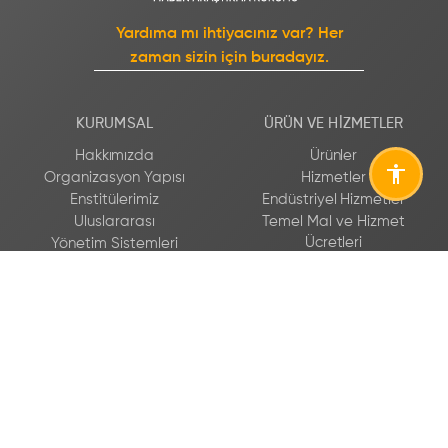
Yardıma mı ihtiyacınız var? Her
zaman sizin için buradayız.
KURUMSAL
ÜRÜN VE HIZMETLER
Hakkımızda
Ürünler
Organizasyon Yapısı
Hizmetler
Enstitülerimiz
Endüstriyel Hizmetler
Uluslararası
Temel Mal ve Hizmet
Ücretleri
Yönetim Sistemleri
Kurumsal Raporlar
Kurumsal Kimlik
Etik Komisyonu
LABORATUVARLAR VE
BILGI MERKEZI
TESISLER
Yayınlarımız
Tesisler
Müşteri Memnuniyeti
Laboratuvarlar
Prosedürü