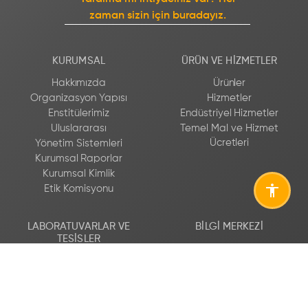
zaman sizin için buradayız.
KURUMSAL
ÜRÜN VE HIZMETLER
Hakkımızda
Ürünler
Organizasyon Yapısı
Hizmetler
Enstitülerimiz
Endüstriyel Hizmetler
Uluslararası
Temel Mal ve Hizmet
Ücretleri
Yönetim Sistemleri
Kurumsal Raporlar
Kurumsal Kimlik
Etik Komisyonu
LABORATUVARLAR VE
BILGI MERKEZI
TESISLER
Yayınlarımız
Tesisler
Müşteri Memnuniyeti
Laboratuvarlar
Prosedürü
Hidrojen Yol Haritası