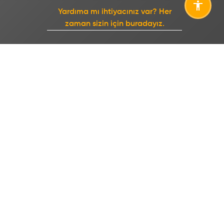
Yardıma mı ihtiyacınız var? Her
zaman sizin için buradayız.
KURUMSAL
ÜRÜN VE HIZMETLER
Hakkımızda
Ürünler
Organizasyon Yapısı
Hizmetler
Enstitülerimiz
Endüstriyel Hizmetler
Uluslararası
Temel Mal ve Hizmet
Ücretleri
Yönetim Sistemleri
Kurumsal Raporlar
Kurumsal Kimlik
Etik Komisyonu
LABORATUVARLAR VE
BILGI MERKEZI
TESISLER
Yayınlarımız
Tesisler
Müşteri Memnuniyeti
Laboratuvarlar
Prosedürü