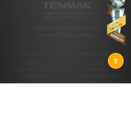
Yardıma mı ihtiyacınız var? Her
zaman sizin için buradayız.
KURUMSAL
ÜRÜN VE HIZMETLER
Hakkımızda
Ürünler
Organizasyon Yapısı
Hizmetler
Enstitülerimiz
Endüstriyel Hizmetler
Uluslararası
Temel Mal ve Hizmet
Ücretleri
Yönetim Sistemleri
Kurumsal Raporlar
Kurumsal Kimlik
Etik Komisyonu
LABORATUVARLAR VE
BILGI MERKEZI
TESISLER