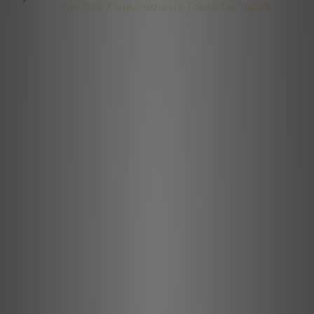
Yürütme Kurulumuzun İlk Toplantısı Yapıldı