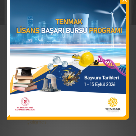
16 Temmuz 2026
UAEA Koordine Araştırma Projeleri Başvuruları
Başlamıştır. (A)
13 Temmuz 2026
SESAME 12. Deney Teklifi Çağrısı
13 Temmuz 2026
SESAME 19. Kullanıcılar Toplantısı
22 Aralık 2025
Uzmanlık Tez Konuları
27 Kasım 2025
Kişisel Dozimetri Servisleri İçin Karşılaştırma
Çalışması