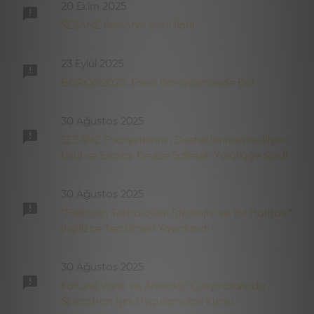
20 Ekim 2025
SESAME Personel Alımı İlanı
23 Eylül 2025
BORON2025: Enerji Dönüşümünde Bor
30 Ağustos 2025
SESAME Faaliyetlerinin Desteklenmesine İlişkin
Usul ve Esaslar Revize Edilerek Yürürlüğe Girdi
30 Ağustos 2025
“Hidrojen Teknolojileri Stratejisi ve Yol Haritası”
İngilizce Tercümesi Yayınlandı
30 Ağustos 2025
Kültürel Varlık ve Arkeoloji Çalışmalarında
Sinkrotron Işını Uygulamaları Kursu