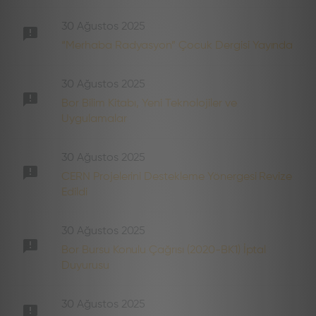
30 Ağustos 2025
“Merhaba Radyasyon” Çocuk Dergisi Yayında
30 Ağustos 2025
Bor Bilim Kitabı, Yeni Teknolojiler ve
Uygulamalar
30 Ağustos 2025
CERN Projelerini Destekleme Yönergesi Revize
Edildi
30 Ağustos 2025
Bor Bursu Konulu Çağrısı (2020-BK1) İptal
Duyurusu
30 Ağustos 2025