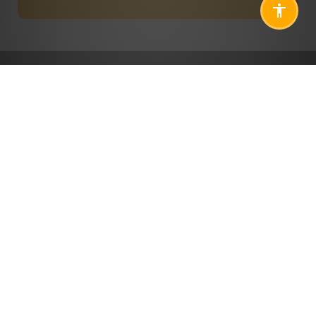
Yardıma mı ihtiyacınız var? Her
zaman sizin için buradayız.
KURUMSAL
ÜRÜN VE HIZMETLER