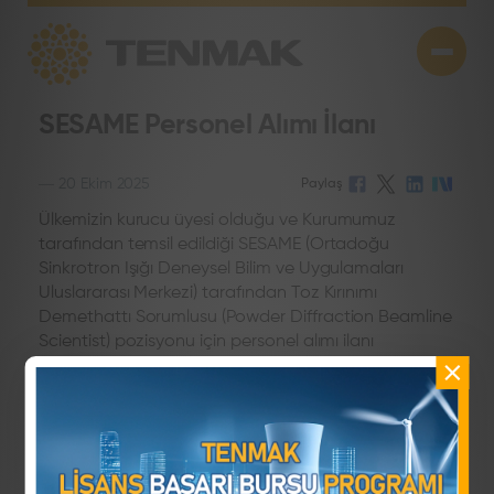
SESAME Personel Alımı İlanı
―
20 Ekim 2025
Paylaş
Ülkemizin kurucu üyesi olduğu ve Kurumumuz
tarafından temsil edildiği SESAME (Ortadoğu
Sinkrotron Işığı Deneysel Bilim ve Uygulamaları
Uluslararası Merkezi) tarafından Toz Kırınımı
Demethattı Sorumlusu (Powder Diffraction Beamline
Scientist) pozisyonu için personel alımı ilanı
yayınlanmıştır.
Son başvuru tarihi 28 Ekim 2025 veya uygun aday
bulunana kadardır.
Ayrıntılı bilgi ve başvuru için: