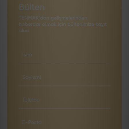
Bülten
TENMAK’dan gelişmelerinden
haberdar olmak için bültenimize kayıt
olun