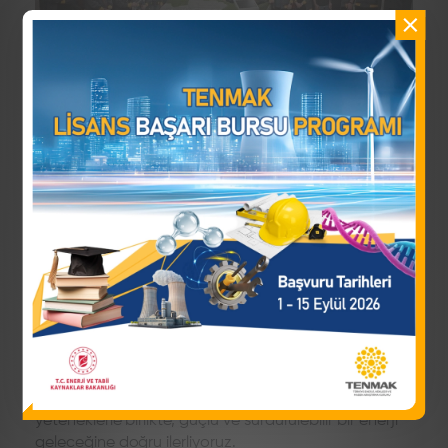
―
7 Nisan 2026
Paylaş
TEKNOFEST Teknoloji Yarışmaları kapsamında, T.C.
Enerji ve Tabii Kaynaklar Bakanlığı adına TENMAK
yürütücülüğünde gerçekleştirilen Nükleer Enerji
Teknolojileri Tasarım Yarışması’nın 2025 yılı
finallerinde dereceye giren takımların yarışmacıları
04–05 Nisan 2026 tarihlerinde Akkuyu Nükleer Güç
Santrali sahasına düzenlenen teknik gezide bir
araya geldi.
Bilim, teknoloji ve mühendislik alanına ilgi duyan
yeteneklerle birlikte, güçlü ve sürdürülebilir bir enerji
geleceğine doğru ilerliyoruz.