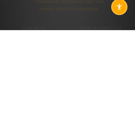
Yardıma mı ihtiyacınız var? Her
zaman sizin için buradayız.
KURUMSAL
ÜRÜN VE HIZMETLER
Hakkımızda
Ürünler
Organizasyon Yapısı
Hizmetler
Enstitülerimiz
Endüstriyel Hizmetler
Uluslararası
Temel Mal ve Hizmet
Ücretleri
Yönetim Sistemleri
Kurumsal Raporlar
Kurumsal Kimlik
Etik Komisyonu
LABORATUVARLAR VE
BILGI MERKEZI
TESISLER
Yayınlarımız
Tesisler
Müşteri Memnuniyeti
Laboratuvarlar
Prosedürü
Hidrojen Yol Haritası