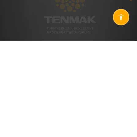
Yardıma mı ihtiyacınız var? Her
zaman sizin için buradayız.
KURUMSAL
ÜRÜN VE HIZMETLER
Hakkımızda
Ürünler
Organizasyon Yapısı
Hizmetler
Enstitülerimiz
Endüstriyel Hizmetler
Uluslararası
Temel Mal ve Hizmet
Ücretleri
Yönetim Sistemleri
Kurumsal Raporlar
Kurumsal Kimlik
Etik Komisyonu