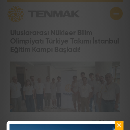
Uluslararası Nükleer Bilim
Olimpiyatı Türkiye Takımı İstanbul
Eğitim Kampı Başladı!
―
29 Haziran 2026
Paylaş