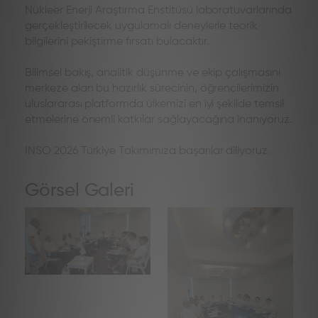
Nükleer Enerji Araştırma Enstitüsü laboratuvarlarında
gerçekleştirilecek uygulamalı deneylerle teorik
bilgilerini pekiştirme fırsatı bulacaktır.
Bilimsel bakış, analitik düşünme ve ekip çalışmasını
merkeze alan bu hazırlık sürecinin, öğrencilerimizin
uluslararası platformda ülkemizi en iyi şekilde temsil
etmelerine önemli katkılar sağlayacağına inanıyoruz.
INSO 2026 Türkiye Takımımıza başarılar diliyoruz.
Görsel Galeri