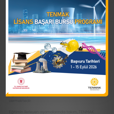
Uluslararası Nükleer Bilim Olimpiyatında (INSO)
ülkemizi temsil edecek olan Türkiye Takımı,
İstanbul'da yoğunlaştırılmış eğitim programını
başarıyla sürdürüyor.
Eğitim, INSO Müfredatı esas alınarak yürütülmekte;
nükleer fizik, radyasyon, nükleer teknoloji ve ilgili
disiplinlerde teorik dersler, görsel sunumlarla
desteklenen deneysel veriler, masa başı problem
çözme oturumları ve nükleer bilimlere yönelik
kavramsal tartışmalarla öğrencilerin bilgi ve analiz
yetkinliklerini geliştirmektedir.
Programa, Prof. Dr. Osman Yılmaz (ODTÜ Fizik), Prof.
Dr. Eren Şahiner (Ankara Ünv) ve Hacettepe
Üniversitesi Nükleer Enerji Mühendisliği Bölümü
öğretim üyeleri ile TENMAK uzmanları akademik katkı
vermektedir.
Eğitimin ilerleyen aşamalarında takım, TENMAK